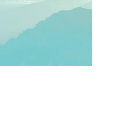
Contacto
Cardenal 49, Rincón de Guayabitos, 63724,
Nayarit, México
guayabitospb@gmail.com