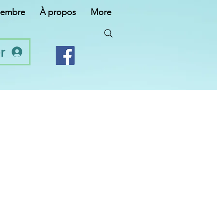
membre
À propos
More
r