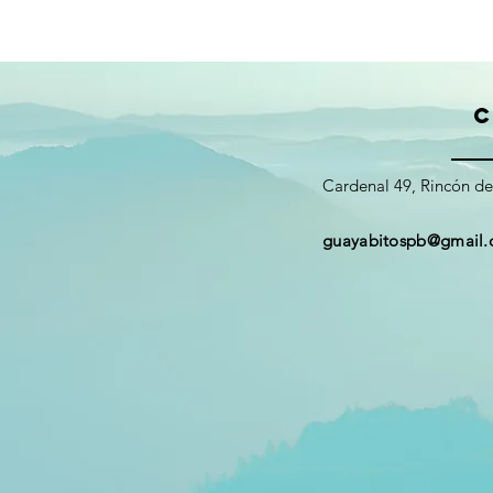
C
Cardenal 49, Rincón de
guayabitospb@gmail