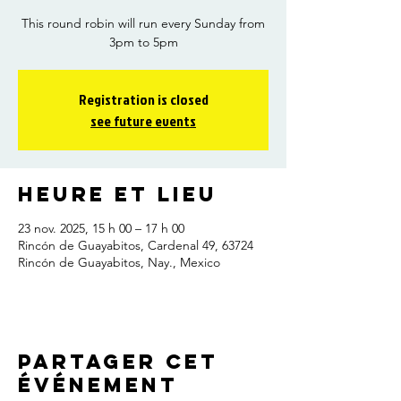
This round robin will run every Sunday from
3pm to 5pm
Registration is closed
see future events
Heure et lieu
23 nov. 2025, 15 h 00 – 17 h 00
Rincón de Guayabitos, Cardenal 49, 63724
Rincón de Guayabitos, Nay., Mexico
Partager cet
événement